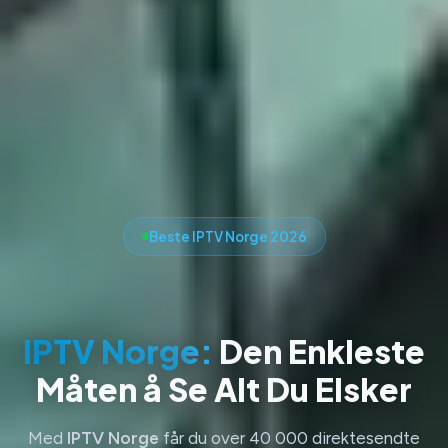
Beste IPTV Norge 2026
IPTV Norge:
Den Enkleste
Måten å Se Alt Du Elsker
Med
IPTV Norge
får du over 40 000 direktesendte